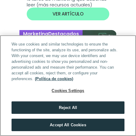
leer (más recursos actuales)
VER ARTÍCULO
Marketing
Destacados
We use cookies and similar technologies to ensure the
functioning of the site, analyze its use, and personalize ads.
With your consent, we may use device identifiers and
advertising cookies to show you personalized and non-
personalized ads and measure their performance. You can
accept all cookies, reject them, or configure your
preferences.
(Política de cookies)
Cookies Settings
Las mejores campañas de Black 
Friday 2026: ideas y ejemplos para 
inspirarte
Reject All
VER ARTÍCULO
Descubre el máster que mejor encaja contigo
Accept All Cookies
HACER TEST