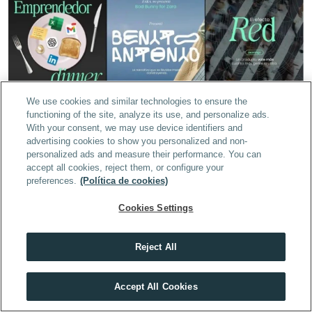
We use cookies and similar technologies to ensure the
functioning of the site, analyze its use, and personalize ads.
With your consent, we may use device identifiers and
advertising cookies to show you personalized and non-
personalized ads and measure their performance. You can
accept all cookies, reject them, or configure your
preferences.
(Política de cookies)
Cookies Settings
Instagram Ads
La publicidad en Instagram no reemplaza la 
Reject All
estrategia orgánica — la amplifica. Un anuncio bien 
Descubre el máster que mejor encaja contigo
segmentado puede llevar tráfico a una publicación 
Accept All Cookies
HACER TEST
que ya está funcionando bien orgánicamente, 