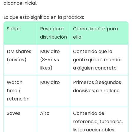
alcance inicial.
Lo que esto significa en la práctica:
Señal
Peso para 
Cómo diseñar para 
distribución
ella
DM shares 
Muy alto 
Contenido que la 
(envíos)
(3-5x vs 
gente quiere mandar 
likes)
a alguien concreto
Watch 
Muy alto
Primeros 3 segundos 
time / 
decisivos; sin relleno
retención
Saves
Alto
Contenido de 
referencia, tutoriales, 
listas accionables