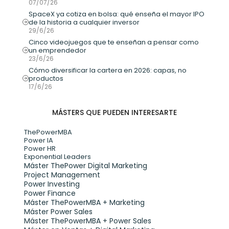
07/07/26
SpaceX ya cotiza en bolsa: qué enseña el mayor IPO 
de la historia a cualquier inversor
29/6/26
Cinco videojuegos que te enseñan a pensar como 
un emprendedor
23/6/26
Cómo diversificar la cartera en 2026: capas, no 
productos
17/6/26
MÁSTERS QUE PUEDEN INTERESARTE
ThePowerMBA
Power IA
Power HR
Exponential Leaders
Máster ThePower Digital Marketing 
Project Management
Power Investing
Power Finance
Máster ThePowerMBA + Marketing
Máster Power Sales
Máster ThePowerMBA + Power Sales