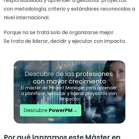
responsabilidad y aprender a gestionar proyectos 
con metodología, criterio y estándares reconocidos a 
nivel internacional.
Porque no se trata solo de organizarse mejor.
Se trata de liderar, decidir y ejecutar con impacto.
Descubre de las 
profesiones 
con mayor crecimiento
El máster de Project Manager para aprender 
a planificar, ejecutar y liderar proyectos con 
impacto
Descubre 
PowerPM
→
Por qué lanzamos este Máster en 