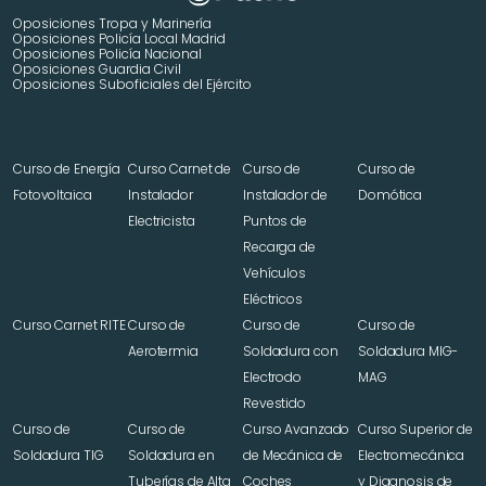
Oposiciones Tropa y Marinería
Oposiciones Policía Local Madrid
Oposiciones Policía Nacional
Oposiciones Guardia Civil
Oposiciones Suboficiales del Ejército
Curso de Energía 
Curso Carnet de 
Curso de 
Curso de 
Fotovoltaica
Instalador 
Instalador de 
Domótica
Electricista
Puntos de 
Recarga de 
Vehículos 
Eléctricos
Curso Carnet RITE
Curso de 
Curso de 
Curso de 
Aerotermia
Soldadura con 
Soldadura MIG-
Electrodo 
MAG
Revestido
Curso de 
Curso de 
Curso Avanzado 
Curso Superior de 
Soldadura TIG
Soldadura en 
de Mecánica de 
Electromecánica 
Tuberías de Alta 
Coches
y Diagnosis de 