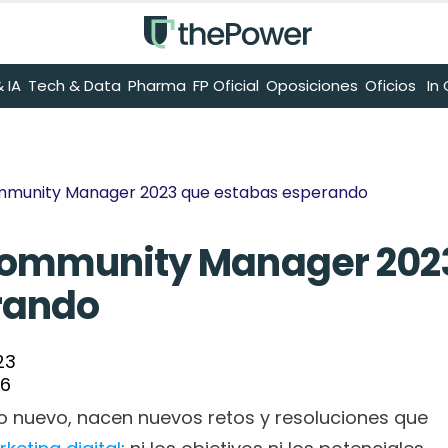
 IA
Tech & Data
Pharma
FP Oficial
Oposiciones
Oficios
 I
ommunity Manager 2023 que estabas esperando 
 Community Manager 2023
rando 
23
26
ño nuevo, nacen nuevos retos y resoluciones que 