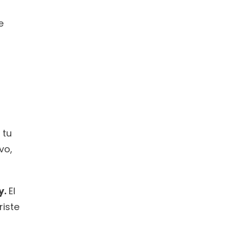
 
tu 
o, 
. 
El 
iste 