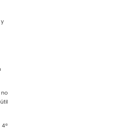
y 
 
no 
il 
4ª 