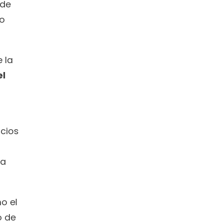
de 
o 
la 
l 
cios 
a 
 el 
 de 