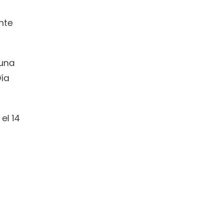
te 
una 
ía 
l 14 