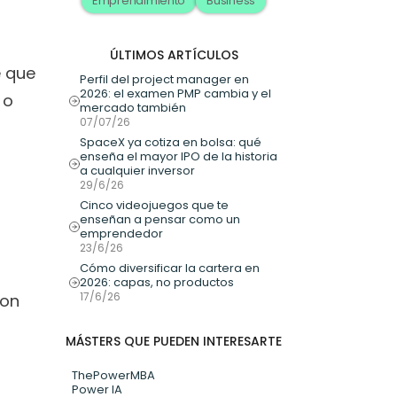
Emprendimiento
Business
ÚLTIMOS ARTÍCULOS
 que 
Perfil del project manager en 
2026: el examen PMP cambia y el 
o 
mercado también
07/07/26
SpaceX ya cotiza en bolsa: qué 
enseña el mayor IPO de la historia 
a cualquier inversor
29/6/26
Cinco videojuegos que te 
enseñan a pensar como un 
emprendedor
23/6/26
Cómo diversificar la cartera en 
 
2026: capas, no productos
17/6/26
on 
MÁSTERS QUE PUEDEN INTERESARTE
ThePowerMBA
Power IA