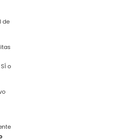
 de 
tas 
Í o 
o 
nte 
 