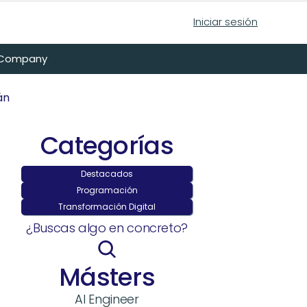
Iniciar sesión
n Company
án
Categorías
Destacados
Programación
Transformación Digital
¿Buscas algo en concreto?
Másters
AI Engineer