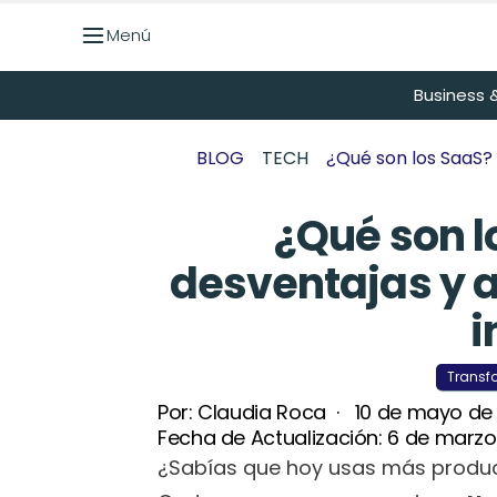
Menú
Menú
Business &
BLOG
TECH
¿Qué son los SaaS? 
¿Qué son l
desventajas y a
i
Transf
Por: 
Claudia Roca
  ·   
10 de mayo de
Fecha de Actualización: 
6 de marzo
¿Sabías que hoy usas más produ