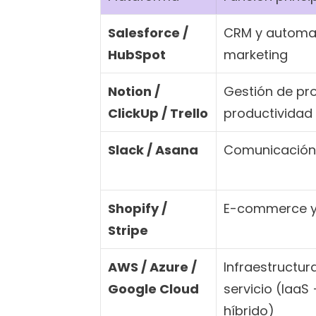
Salesforce / 
CRM y automat
HubSpot
marketing
Notion / 
Gestión de pro
ClickUp / Trello
productividad
Slack / Asana
Comunicación 
Shopify / 
E-commerce y
Stripe
AWS / Azure / 
Infraestructur
Google Cloud
servicio (IaaS 
híbrido)