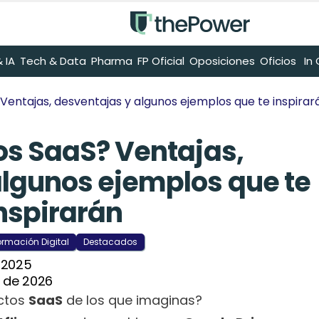
 IA
Tech & Data
Pharma
FP Oficial
Oposiciones
Oficios
 I
Ventajas, desventajas y algunos ejemplos que te inspirar
os SaaS? Ventajas, 
lgunos ejemplos que te 
nspirarán
ormación Digital
Destacados
 2025
 de 2026
ctos 
SaaS
 de los que imaginas?