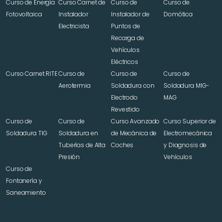
Curso de Energía 
Curso Carnet de 
Curso de 
Curso de 
Fotovoltaica
Instalador 
Instalador de 
Domótica
Electricista
Puntos de 
Recarga de 
Vehículos 
Eléctricos
Curso Carnet RITE
Curso de 
Curso de 
Curso de 
Aerotermia
Soldadura con 
Soldadura MIG-
Electrodo 
MAG
Revestido
Curso de 
Curso de 
Curso Avanzado 
Curso Superior de 
Soldadura TIG
Soldadura en 
de Mecánica de 
Electromecánica 
Tuberías de Alta 
Coches
y Diagnosis de 
Presión
Vehículos
Curso de 
Fontanería y 
Saneamiento