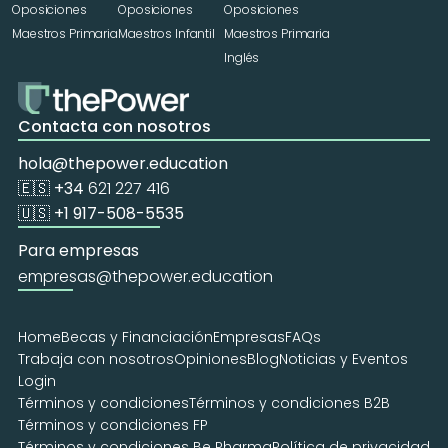
Oposiciones 
Oposiciones 
Oposiciones 
Maestros Primaria
Maestros Infantil
Maestros Primaria 
Inglés
Contacta con nosotros
hola@thepower.education
🇪🇸 +34 
621 227 416
🇺🇸 +1 917-508-5535
Para empresas
empresas@thepower.education
Home
Becas y Financiación
Empresas
FAQs
Trabaja con nosotros
Opiniones
Blog
Noticias y Eventos
Login
Términos y condiciones
Términos y condiciones B2B
Términos y condiciones FP
Términos y condiciones Be Pharma
Política de privacidad