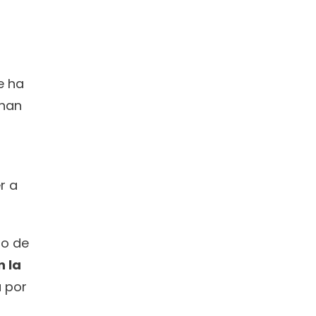
 ha 
han 
 a 
o de 
 la 
por 