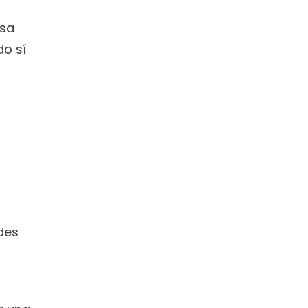
sa 
o sí 
 
es 