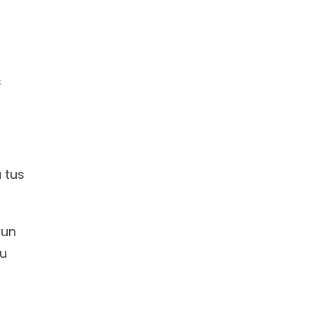
 
tus 
un 
u 