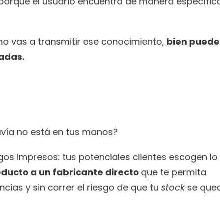
porque el usuario encuentra de manera específica
ómo vas a transmitir ese conocimiento, 
bien puede 
adas. 
vía no está en tus manos? 
ogos impresos: tus potenciales clientes escogen lo 
roducto a un fabricante directo 
que te permita 
ias y sin correr el riesgo de que tu 
stock
 se qued