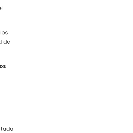
l 
os 
 de 
os 
tada 