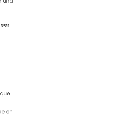
 una 
ser 
que 
e en 