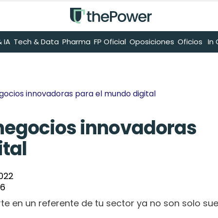
 IA
Tech & Data
Pharma
FP Oficial
Oposiciones
Oficios
 I
gocios innovadoras para el mundo digital
 negocios innovadoras 
tal
2022
26
rte en un referente de tu sector ya no son solo sue