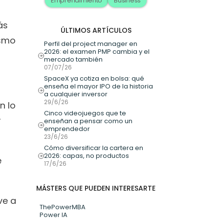
Emprendimiento
Business
s 
ÚLTIMOS ARTÍCULOS
smo 
Perfil del project manager en 
2026: el examen PMP cambia y el 
mercado también
07/07/26
SpaceX ya cotiza en bolsa: qué 
enseña el mayor IPO de la historia 
a cualquier inversor
29/6/26
 lo 
Cinco videojuegos que te 
 
enseñan a pensar como un 
emprendedor
23/6/26
Cómo diversificar la cartera en 
2026: capas, no productos
 
17/6/26
MÁSTERS QUE PUEDEN INTERESARTE
e a 
ThePowerMBA
Power IA