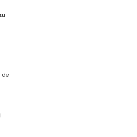
u 
 de 
 