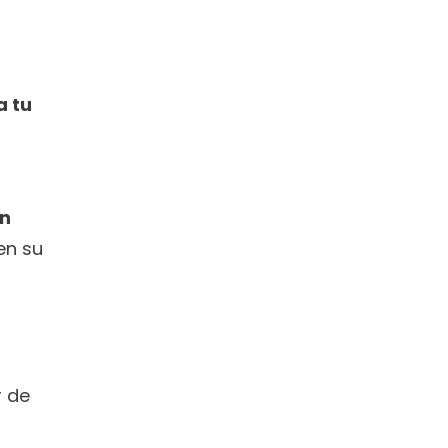
 tu 
n 
en su 
Independientemente del ámbito al que se dedique tu empresa o negocio no debes dejar de 