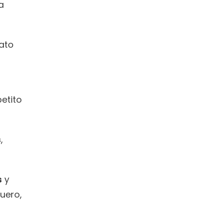
 
ato 
tito 
s
, 
s
 y 
uero, 