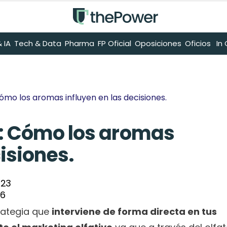
 IA
Tech & Data
Pharma
FP Oficial
Oposiciones
Oficios
 I
Cómo los aromas influyen en las decisiones.
: Cómo los aromas 
isiones.
023
26
rategia que 
interviene de forma directa en tus 