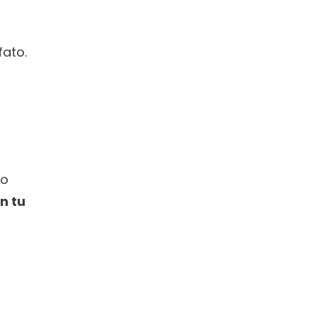
fato.
o 
 tu 