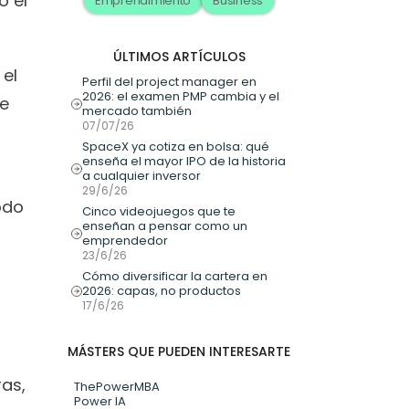
 el 
Emprendimiento
Business
ÚLTIMOS ARTÍCULOS
el 
Perfil del project manager en 
2026: el examen PMP cambia y el 
e 
mercado también
07/07/26
SpaceX ya cotiza en bolsa: qué 
enseña el mayor IPO de la historia 
a cualquier inversor
29/6/26
do 
Cinco videojuegos que te 
enseñan a pensar como un 
emprendedor
23/6/26
Cómo diversificar la cartera en 
2026: capas, no productos
17/6/26
MÁSTERS QUE PUEDEN INTERESARTE
as, 
ThePowerMBA
Power IA