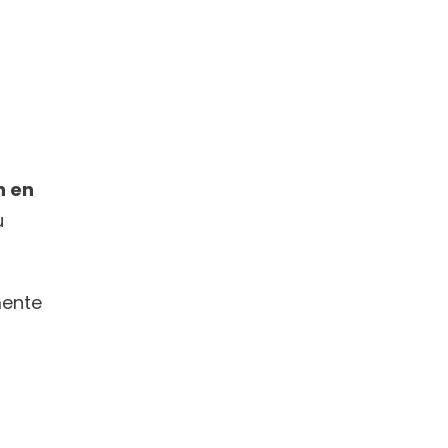
 en 
 
ente 