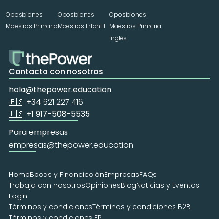
Oposiciones 
Oposiciones 
Oposiciones 
Maestros Primaria
Maestros Infantil
Maestros Primaria 
Inglés
Contacta con nosotros
hola@thepower.education
🇪🇸 +34 
621 227 416
🇺🇸 +1 917-508-5535
Para empresas
empresas@thepower.education
Home
Becas y Financiación
Empresas
FAQs
Trabaja con nosotros
Opiniones
Blog
Noticias y Eventos
Login
Términos y condiciones
Términos y condiciones B2B
Términos y condiciones FP