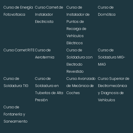
Curso de Energía 
Curso Carnet de 
Curso de 
Curso de 
Fotovoltaica
Instalador 
Instalador de 
Domótica
Electricista
Puntos de 
Recarga de 
Vehículos 
Eléctricos
Curso Carnet RITE
Curso de 
Curso de 
Curso de 
Aerotermia
Soldadura con 
Soldadura MIG-
Electrodo 
MAG
Revestido
Curso de 
Curso de 
Curso Avanzado 
Curso Superior de 
Soldadura TIG
Soldadura en 
de Mecánica de 
Electromecánica 
Tuberías de Alta 
Coches
y Diagnosis de 
Presión
Vehículos
Curso de 
Fontanería y 
Saneamiento