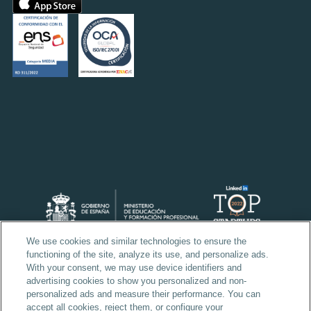
We use cookies and similar technologies to ensure the
functioning of the site, analyze its use, and personalize ads.
With your consent, we may use device identifiers and
advertising cookies to show you personalized and non-
personalized ads and measure their performance. You can
accept all cookies, reject them, or configure your