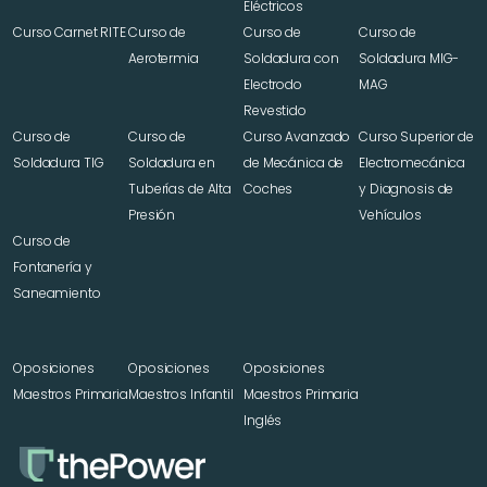
Eléctricos
Curso Carnet RITE
Curso de 
Curso de 
Curso de 
Aerotermia
Soldadura con 
Soldadura MIG-
Electrodo 
MAG
Revestido
Curso de 
Curso de 
Curso Avanzado 
Curso Superior de 
Soldadura TIG
Soldadura en 
de Mecánica de 
Electromecánica 
Tuberías de Alta 
Coches
y Diagnosis de 
Presión
Vehículos
Curso de 
Fontanería y 
Saneamiento
Oposiciones 
Oposiciones 
Oposiciones 
Maestros Primaria
Maestros Infantil
Maestros Primaria 
Inglés