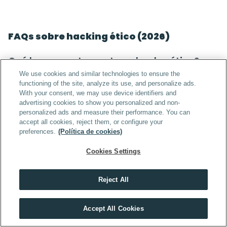
FAQs sobre hacking ético (2026)
Qué hace exactamente un hacker ético?
We use cookies and similar technologies to ensure the
Simula ataques controlados para identificar 
functioning of the site, analyze its use, and personalize ads.
With your consent, we may use device identifiers and
vulnerabilidades en sistemas, redes, aplicaciones o 
advertising cookies to show you personalized and non-
infraestructuras, siempre con autorización y dentro 
personalized ads and measure their performance. You can
accept all cookies, reject them, or configure your
de un alcance definido.
preferences.
(Política de cookies)
¿Es legal contratar a un hacker ético?
Cookies Settings
Sí. Es completamente legal siempre que exista un 
Reject All
acuerdo firmado (Rules of Engagement)
 que 
especifique el tipo de pruebas, límites y permisos.
En tech, quien no se forma cada año, se queda atrás
Accept All Cookies
VER MÁSTERS TECH
El objetivo es mejorar la seguridad, no vulnerarla.