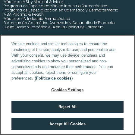
Máster en MSL y Medical Advisor
Programa de Especialización en Industria Farmacéutica
Programa de Especialización en Cosmética y Dermofarmacia
MBA Pharma & Health
Máster en IA Industria Farmacéutica
Formulación Cosmética Avanzada y Desarrollo de Producto 
Digitalización, Robótica e IA en la Oficina de Farmacia
We use cookies and similar technologies to ensure the
functioning of the site, analyze its use, and personalize ads.
With your consent, we may use device identifiers and
DAM (Desarrollo de Aplicaciones Multiplataforma) online
advertising cookies to show you personalized and non-
DAW (Desarrollo de Aplicaciones Web) online
personalized ads and measure their performance. You can
accept all cookies, reject them, or configure your
SMR (Sistemas Microinformáticos y Redes) online
preferences.
(Política de cookies)
ASIR (Administración de Sistemas Informáticos en Red)
Marketing y Publicidad 
Cookies Settings
Administrción y finanzas
Gestión Administrativa
Reject All
En tech, quien no se forma cada año, se queda atrás
Accept All Cookies
VER MÁSTERS TECH
Grado Superior en Higiene Bucodental