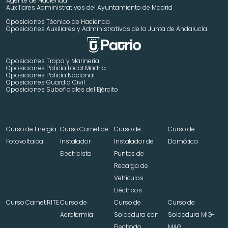
Agente de Hacienda
Auxiliares Administrativos del Ayuntamiento de Madrid 
Oposiciones Técnico de Hacienda
Oposiciones Auxiliares y Administrativos de la Junta de Andalucía
Oposiciones Tropa y Marinería
Oposiciones Policía Local Madrid
Oposiciones Policía Nacional
Oposiciones Guardia Civil
Oposiciones Suboficiales del Ejército
Curso de Energía 
Curso Carnet de 
Curso de 
Curso de 
Fotovoltaica
Instalador 
Instalador de 
Domótica
Electricista
Puntos de 
Recarga de 
Vehículos 
Eléctricos
Curso Carnet RITE
Curso de 
Curso de 
Curso de 
Aerotermia
Soldadura con 
Soldadura MIG-
Electrodo 
MAG