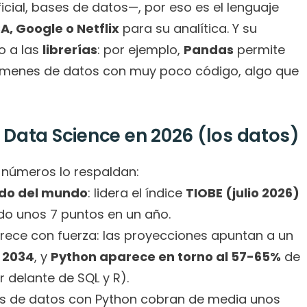
ficial, bases de datos—, por eso es el lenguaje 
A, Google o Netflix
 para su analítica. Y su 
 a las 
librerías
: por ejemplo, 
Pandas
 permite 
úmenes de datos con muy poco código, algo que 
Data Science en 2026 (los datos)
 números lo respaldan:
do del mundo
: lidera el índice 
TIOBE (julio 2026) 
do unos 7 puntos en un año.
El empleo en ciencia de datos crece con fuerza: las proyecciones apuntan a un 
 2034
, y 
Python aparece en torno al 57-65%
 de 
r delante de SQL y R).
: los perfiles de datos con Python cobran de media unos 