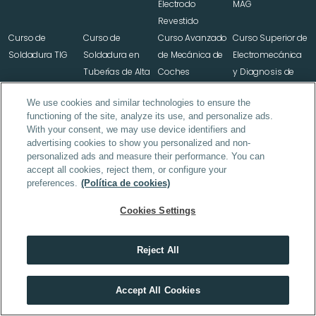
Electrodo 
MAG
Revestido
Curso de 
Curso de 
Curso Avanzado 
Curso Superior de 
Soldadura TIG
Soldadura en 
de Mecánica de 
Electromecánica 
Tuberías de Alta 
Coches
y Diagnosis de 
Presión
Vehículos
We use cookies and similar technologies to ensure the
Curso de 
functioning of the site, analyze its use, and personalize ads.
Fontanería y 
With your consent, we may use device identifiers and
Saneamiento
advertising cookies to show you personalized and non-
personalized ads and measure their performance. You can
accept all cookies, reject them, or configure your
preferences.
(Política de cookies)
Oposiciones 
Oposiciones 
Oposiciones 
Maestros Primaria
Maestros Infantil
Maestros Primaria 
Cookies Settings
Inglés
Reject All
Contacta con nosotros
En tech, quien no se forma cada año, se queda atrás
Accept All Cookies
hola@thepower.education
VER MÁSTERS TECH
🇪🇸 +34 
621 227 416