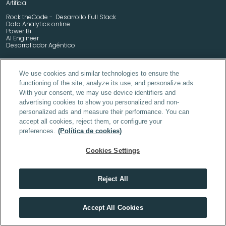
Artificial
Rock theCode -  Desarrollo Full Stack
Data Analytics online
Power Bi
AI Engineer
Desarrollador Agéntico
We use cookies and similar technologies to ensure the
functioning of the site, analyze its use, and personalize ads.
Máster en Industria Farmacéutica
Máster en Cosmética y Dermofarmacia
With your consent, we may use device identifiers and
Máster en MSL y Medical Advisor
advertising cookies to show you personalized and non-
Programa de Especialización en Industria Farmacéutica
Programa de Especialización en Cosmética y Dermofarmacia
personalized ads and measure their performance. You can
MBA Pharma & Health
accept all cookies, reject them, or configure your
Máster en IA Industria Farmacéutica
preferences.
(Política de cookies)
Formulación Cosmética Avanzada y Desarrollo de Producto 
Digitalización, Robótica e IA en la Oficina de Farmacia
Cookies Settings
Reject All
DAM (Desarrollo de Aplicaciones Multiplataforma) online
En tech, quien no se forma cada año, se queda atrás
DAW (Desarrollo de Aplicaciones Web) online
Accept All Cookies
VER MÁSTERS TECH
SMR (Sistemas Microinformáticos y Redes) online