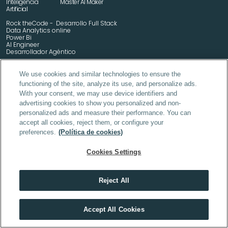
Inteligencia 
Máster AI Maker
Artificial
Rock theCode -  Desarrollo Full Stack
Data Analytics online
Power Bi
AI Engineer
Desarrollador Agéntico
We use cookies and similar technologies to ensure the
functioning of the site, analyze its use, and personalize ads.
Máster en Industria Farmacéutica
With your consent, we may use device identifiers and
Máster en Cosmética y Dermofarmacia
advertising cookies to show you personalized and non-
Máster en MSL y Medical Advisor
Programa de Especialización en Industria Farmacéutica
personalized ads and measure their performance. You can
Programa de Especialización en Cosmética y Dermofarmacia
accept all cookies, reject them, or configure your
MBA Pharma & Health
preferences.
(Política de cookies)
Máster en IA Industria Farmacéutica
Formulación Cosmética Avanzada y Desarrollo de Producto 
Digitalización, Robótica e IA en la Oficina de Farmacia
Cookies Settings
Reject All
DAM (Desarrollo de Aplicaciones Multiplataforma) online
En tech, quien no se forma cada año, se queda atrás
Accept All Cookies
DAW (Desarrollo de Aplicaciones Web) online
VER MÁSTERS TECH
SMR (Sistemas Microinformáticos y Redes) online