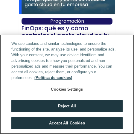
Programación
FinOps: qué es y cómo 
controlar el gasto cloud en tu 
empresa
We use cookies and similar technologies to ensure the
Descubre qué es FinOps, cómo 
functioning of the site, analyze its use, and personalize ads.
With your consent, we may use device identifiers and
funciona y cómo aplicarlo para 
advertising cookies to show you personalized and non-
controlar los costes cloud en tu 
personalized ads and measure their performance. You can
empresa. Guía práctica con 
accept all cookies, reject them, or configure your
herramientas, fases y el perfil 
preferences.
(Política de cookies)
profesional clave.
Cookies Settings
Ver artículo
Reject All
En tech, quien no se forma cada año, se queda atrás
Accept All Cookies
VER MÁSTERS TECH