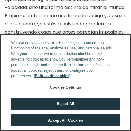
velocidad, sino una forma distinta de mirar el mundo. 
Empiezas entendiendo una línea de código y, casi sin 
darte cuenta, ya estás resolviendo problemas, 
construyendo cosas que antes parecían imposibles 
y descubriendo capacidades que ni sabías que 
We use cookies and similar technologies to ensure the
tenías.
functioning of the site, analyze its use, and personalize ads.
With your consent, we may use device identifiers and
advertising cookies to show you personalized and non-
La tecnología cambia, los lenguajes evolucionan y la 
personalized ads and measure their performance. You can
IA avanza a un ritmo que nadie puede predecir. Pero 
accept all cookies, reject them, or configure your
preferences.
(Política de cookies)
algo no cambia: la necesidad de personas capaces 
de pensar, estructurar ideas y convertirlas en 
Cookies Settings
soluciones reales. Programar te coloca justo ahí, en 
el centro de esa transformación.
Reject All
Si te decides a dar el primer paso, no lo hagas desde 
En tech, quien no se forma cada año, se queda atrás
Accept All Cookies
VER MÁSTERS TECH
el miedo, sino desde la curiosidad. No necesitas 