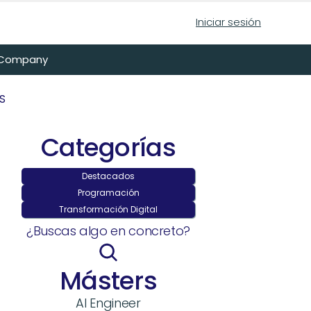
Iniciar sesión
n Company
S
Categorías
Destacados
Programación
Transformación Digital
¿Buscas algo en concreto?
Másters
AI Engineer