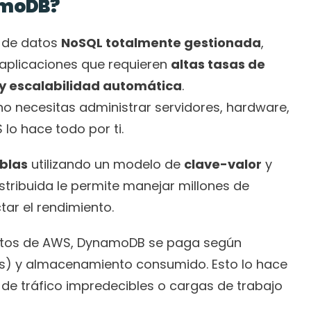
amoDB?
 de datos 
NoSQL totalmente gestionada
, 
aplicaciones que requieren 
altas tasas de 
a y escalabilidad automática
.
 no necesitas administrar servidores, hardware, 
lo hace todo por ti.
blas
 utilizando un modelo de 
clave-valor
 y 
istribuida le permite manejar millones de 
tar el rendimiento.
A diferencia de otras bases de datos de AWS, DynamoDB se paga según 
ras) y almacenamiento consumido. Esto lo hace 
 de tráfico impredecibles o cargas de trabajo 