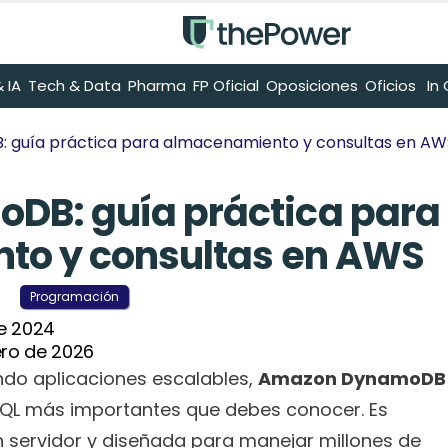
 IA
Tech & Data
Pharma
FP Oficial
Oposiciones
Oficios
 I
guía práctica para almacenamiento y consultas en AW
B: guía práctica para 
o y consultas en AWS
Programación
e 2024
ero de 2026
do aplicaciones escalables, 
Amazon DynamoDB
QL más importantes que debes conocer. Es 
n servidor y diseñada para manejar millones de 