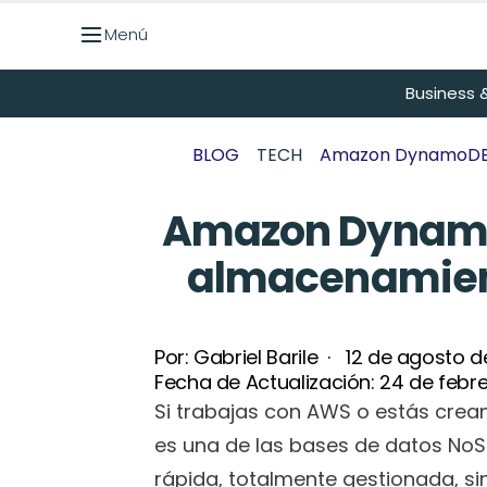
Menú
Menú
Business &
BLOG
TECH
Amazon DynamoDB: 
Amazon DynamoD
almacenamient
Por: 
Gabriel Barile
  ·   
12 de agosto d
Fecha de Actualización: 
24 de febr
Si trabajas con AWS o estás crean
es una de las bases de datos NoS
rápida, totalmente gestionada, si