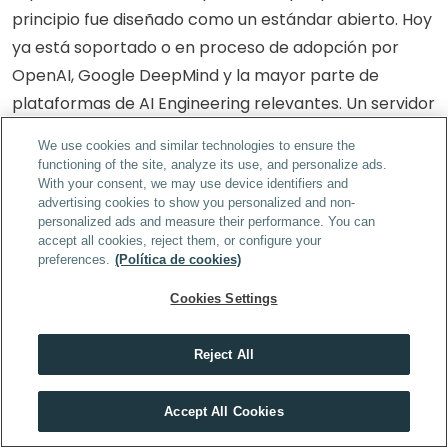
principio fue diseñado como un estándar abierto. Hoy 
ya está soportado o en proceso de adopción por 
OpenAI, Google DeepMind y la mayor parte de 
plataformas de AI Engineering relevantes. Un servidor 
MCP construido para conectar tu CRM con Claude 
We use cookies and similar technologies to ensure the
puede funcionar, con ajustes mínimos, con otros 
functioning of the site, analyze its use, and personalize ads.
modelos compatibles. Esa es precisamente la 
With your consent, we may use device identifiers and
advertising cookies to show you personalized and non-
ventaja del estándar.
personalized ads and measure their performance. You can
accept all cookies, reject them, or configure your
preferences.
(Política de cookies)
¿Necesito saber programar para usar MCP? 
Cookies Settings
Depende de qué quieras hacer. Para usar una 
aplicación que ya incorpora MCP —como Claude 
Reject All
Desktop con servidores MCP preconfigurados— no 
necesitas programar. Para construir tu propio 
¿Quieres pasar de usar IA a construir con ella?
Accept All Cookies
servidor MCP que exponga las capacidades de un 
DESCARGAR DOSSIER POWER IA