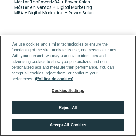
Máster ThePowerMBA + Power Sales
Máster en Ventas + Digital Marketing
MBA + Digital Marketing + Power Sales
We use cookies and similar technologies to ensure the
functioning of the site, analyze its use, and personalize ads.
With your consent, we may use device identifiers and
Artículo anterior
‹ Las 21 Mejores Herramientas de Link 
advertising cookies to show you personalized and non-
personalized ads and measure their performance. You can
Building [Gratuitas y De Pago]
accept all cookies, reject them, or configure your
preferences.
(Política de cookies)
Artículo siguiente
Cookies Settings
Guía COMPLETA de Growth Hacking: 
estrategia PASO A PASO y ejemplos de 
casos de éxito ›
Reject All
Descubre el máster que mejor encaja contigo
Accept All Cookies
HACER TEST