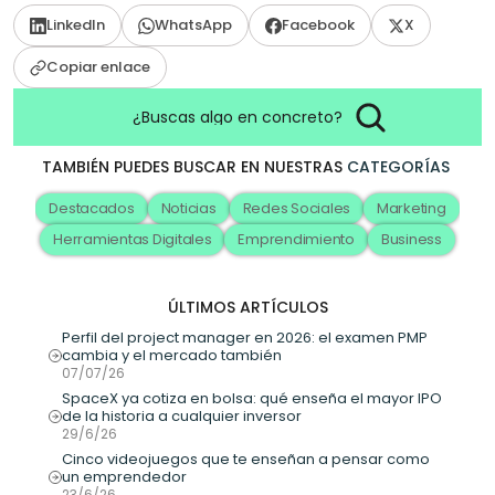
LinkedIn
WhatsApp
Facebook
X
Copiar enlace
¿Buscas algo en concreto?
TAMBIÉN PUEDES BUSCAR EN NUESTRAS
CATEGORÍAS
Destacados
Noticias
Redes Sociales
Marketing
Herramientas Digitales
Emprendimiento
Business
ÚLTIMOS ARTÍCULOS
Perfil del project manager en 2026: el examen PMP 
cambia y el mercado también
07/07/26
SpaceX ya cotiza en bolsa: qué enseña el mayor IPO 
de la historia a cualquier inversor
29/6/26
Cinco videojuegos que te enseñan a pensar como 
un emprendedor
23/6/26