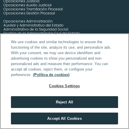
Oposiciones Justicia
Oposiciones Auxilio Judicial
Oposiciones Tramitación Procesal
Oposiciones Gestión Procesal
Oposiciones Administración
Auxiliar y Administrativo del Estado
Administrativo de la Seguridad Social
Gestión de la Administración Civil del Estado
 Controlador Aéreo
Oposiciones
We use cookies and similar technologies to ensure the
Oposiciones Administrador de la UE
functioning of the site, analyze its use, and personalize ads.
Agente de Hacienda
With your consent, we may use device identifiers and
Auxiliares Administrativos del Ayuntamiento de Madrid 
advertising cookies to show you personalized and non-
Oposiciones Técnico de Hacienda
personalized ads and measure their performance. You can
Oposiciones Auxiliares y Administrativos de la Junta de Andalucía
accept all cookies, reject them, or configure your
preferences.
(Política de cookies)
Oposiciones Tropa y Marinería
Cookies Settings
Oposiciones Policía Local Madrid
Oposiciones Policía Nacional
Oposiciones Guardia Civil
Oposiciones Suboficiales del Ejército
Reject All
Descubre el máster que mejor encaja contigo
Accept All Cookies
HACER TEST
Curso de Energía 
Curso Carnet de 
Curso de 
Curso de 