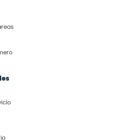
reas 
mero 
es 
cio 
o 