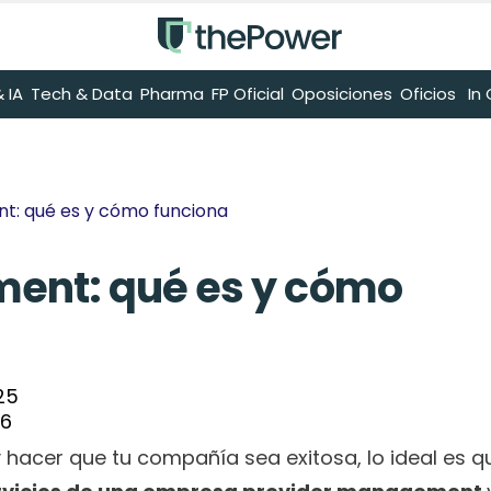
 IA
Tech & Data
Pharma
FP Oficial
Oposiciones
Oficios
 I
t: qué es y cómo funciona
ent: qué es y cómo 
25
26
hacer que tu compañía sea exitosa, lo ideal es qu