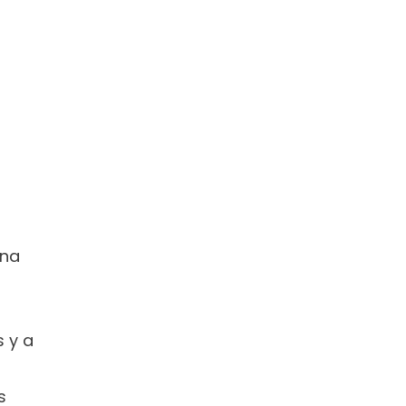
na 
 y a 
 