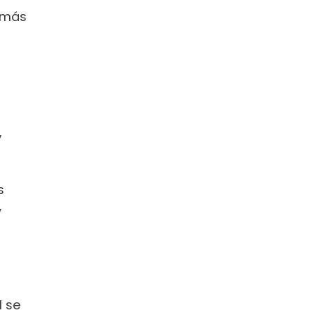
 más 
 
 
 
 se 