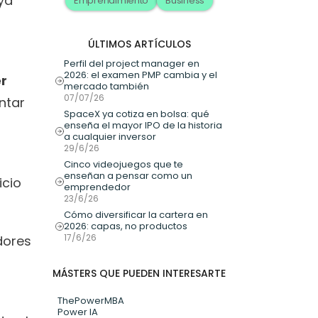
ya 
Emprendimiento
Business
ÚLTIMOS ARTÍCULOS
Perfil del project manager en 
2026: el examen PMP cambia y el 
r 
mercado también
07/07/26
tar 
SpaceX ya cotiza en bolsa: qué 
enseña el mayor IPO de la historia 
a cualquier inversor
29/6/26
Cinco videojuegos que te 
enseñan a pensar como un 
cio 
emprendedor
23/6/26
Cómo diversificar la cartera en 
2026: capas, no productos
17/6/26
ores 
MÁSTERS QUE PUEDEN INTERESARTE
ThePowerMBA
Power IA