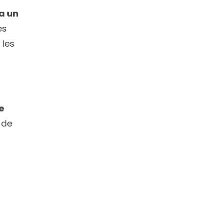
 un 
s 
les 
 
de 