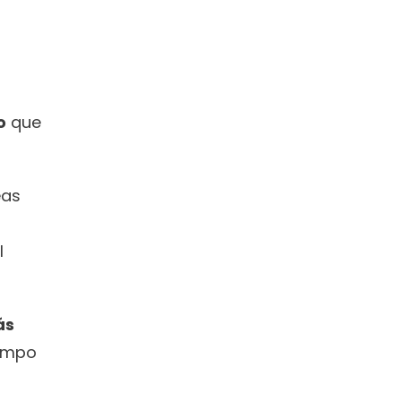
o
 que 
as 
 
s 
empo 