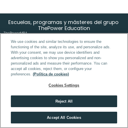
Escuelas, programas y másteres del grupo 
ThePower Education
ThePowerMBA
ThePowerMBA + Power Sales
Master in Growth & Marketing Strategy 
We use cookies and similar technologies to ensure the
Power Sales + Growth & Marketing Strategy 
functioning of the site, analyze its use, and personalize ads.
With your consent, we may use device identifiers and
ThePowerMBA + Growth & Marketing Strategy 
ThePowerMBA + Power Sales + Growth & Marketing Strategy 
advertising cookies to show you personalized and non-
Power Sales
personalized ads and measure their performance. You can
Power Finance
accept all cookies, reject them, or configure your
Power Investing
preferences.
(Política de cookies)
Power Project Management
Liderazgo Profesional - PDD Executive
Cookies Settings
High Impact Skills - PDD Executive
Reject All
Máster en 
Inteligencia 
Máster AI Maker
Artificial
Descubre el máster que mejor encaja contigo
Accept All Cookies
Rock theCode -  Desarrollo Full Stack
HACER TEST
Data Analytics online
Power Bi