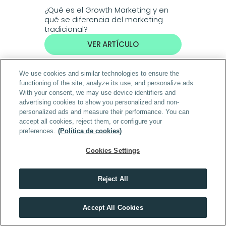
¿Qué es el Growth Marketing y en 
qué se diferencia del marketing 
tradicional?
VER ARTÍCULO
We use cookies and similar technologies to ensure the
functioning of the site, analyze its use, and personalize ads.
With your consent, we may use device identifiers and
advertising cookies to show you personalized and non-
personalized ads and measure their performance. You can
Escuelas, programas y másteres del grupo 
accept all cookies, reject them, or configure your
ThePower Education
preferences.
(Política de cookies)
ThePowerMBA
ThePowerMBA + Power Sales
Cookies Settings
Master in Growth & Marketing Strategy 
Power Sales + Growth & Marketing Strategy 
ThePowerMBA + Growth & Marketing Strategy 
Reject All
ThePowerMBA + Power Sales + Growth & Marketing Strategy 
Power Sales
Power Finance
Descubre el máster que mejor encaja contigo
Accept All Cookies
Power Investing
HACER TEST
Power Project Management