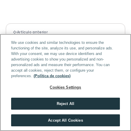
Artículo anterior
‹ Consultoría empresarial: qué es y cómo 
We use cookies and similar technologies to ensure the
beneficia a tu empresa
functioning of the site, analyze its use, and personalize ads.
With your consent, we may use device identifiers and
advertising cookies to show you personalized and non-
Artículo siguiente
personalized ads and measure their performance. You can
IPO: qué es y cómo funciona una oferta 
accept all cookies, reject them, or configure your
pública inicial ›
preferences.
(Política de cookies)
Cookies Settings
Reject All
Artículos Relacionados
Descubre el máster que mejor encaja contigo
Business
Accept All Cookies
HACER TEST