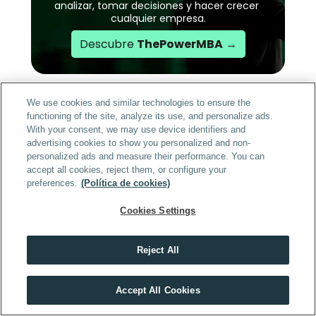
analizar, tomar decisiones y hacer crecer 
cualquier empresa.
Descubre 
ThePowerMBA
 →
Preguntas frecuentes sobre libros 
We use cookies and similar technologies to ensure the
functioning of the site, analyze its use, and personalize ads.
para emprendedores
With your consent, we may use device identifiers and
advertising cookies to show you personalized and non-
personalized ads and measure their performance. You can
¿Cuál es el mejor libro para empezar a 
accept all cookies, reject them, or configure your
emprender desde cero?
preferences.
(Política de cookies)
Si tienes una idea pero aún no la has validado, 
Cookies Settings
empieza por 
The Mom Test
 (para confirmar que hay 
mercado) seguido de 
El método Lean Startup
 (para 
Reject All
lanzarla sin arriesgar de más). Son la combinación 
Descubre el máster que mejor encaja contigo
más práctica para pasar de la idea al primer 
Accept All Cookies
HACER TEST
producto real.