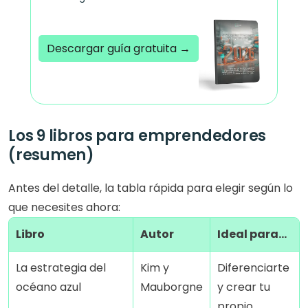
Descargar guía gratuita →
Acreditado por el PMI
Los 9 libros para emprendedores 
(resumen)
Antes del detalle, la tabla rápida para elegir según lo 
que necesites ahora:
Libro
Autor
Ideal para…
La estrategia del 
Kim y 
Diferenciarte 
océano azul
Mauborgne
y crear tu 
propio 