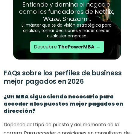
Entiende y 
domina 
el negocio 
como los 
fundadores
 de 
Netflix, 
Waze, Shazam…
El máster que te da visión estratégica para 
analizar, tomar decisiones y hacer crecer 
cualquier empresa.
Descubre 
ThePowerMBA
 →
FAQs sobre los perfiles de business 
mejor pagados en 2026
¿Un MBA sigue siendo necesario para 
acceder a los puestos mejor pagados en 
dirección?
Depende del tipo de puesto y del momento de la 
carrera. Para acceder a posiciones en consultoras de 