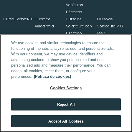
Vehículos 
Eléctricos
Curso Carnet RITE
Curso de 
Curso de 
Curso de 
Aerotermia
Soldadura con 
Soldadura MIG-
Electrodo 
MAG
Revestido
We use cookies and similar technologies to ensure the
Curso de 
Curso de 
Curso Avanzado 
Curso Superior de 
functioning of the site, analyze its use, and personalize ads.
With your consent, we may use device identifiers and
Soldadura TIG
Soldadura en 
de Mecánica de 
Electromecánica 
advertising cookies to show you personalized and non-
Tuberías de Alta 
Coches
y Diagnosis de 
personalized ads and measure their performance. You can
Presión
Vehículos
accept all cookies, reject them, or configure your
Curso de 
preferences.
(Política de cookies)
Fontanería y 
Cookies Settings
Saneamiento
Reject All
Oposiciones 
Oposiciones 
Oposiciones 
Descubre el máster que mejor encaja contigo
Maestros Primaria
Maestros Infantil
Maestros Primaria 
Accept All Cookies
Inglés
HACER TEST