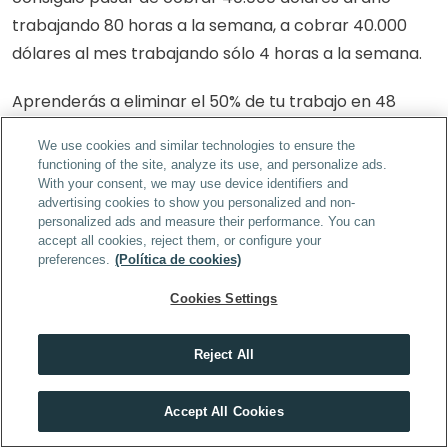
trabajando 80 horas a la semana, a cobrar 40.000 
dólares al mes trabajando sólo 4 horas a la semana.
Aprenderás a eliminar el 50% de tu trabajo en 48 
horas, así como a cambiar una carrera de largo 
We use cookies and similar technologies to ensure the
recorrido por breves espacios de tiempo dedicados 
functioning of the site, analyze its use, and personalize ads.
al trabajo y frecuentes mini retiros.
With your consent, we may use device identifiers and
advertising cookies to show you personalized and non-
personalized ads and measure their performance. You can
accept all cookies, reject them, or configure your
preferences.
(Política de cookies)
Cookies Settings
Reject All
Ahora para un momento y piénsalo bien:
Descubre el máster que mejor encaja contigo
Accept All Cookies
HACER TEST
Después de haber leído todos los beneficios que 