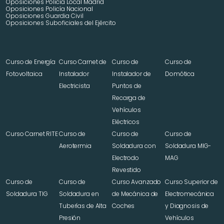
Oposiciones Policía Local Madrid
Oposiciones Policía Nacional
Oposiciones Guardia Civil
Oposiciones Suboficiales del Ejército
Curso de Energía 
Curso Carnet de 
Curso de 
Curso de 
Fotovoltaica
Instalador 
Instalador de 
Domótica
Electricista
Puntos de 
Recarga de 
Vehículos 
Eléctricos
Curso Carnet RITE
Curso de 
Curso de 
Curso de 
Aerotermia
Soldadura con 
Soldadura MIG-
Electrodo 
MAG
Revestido
Curso de 
Curso de 
Curso Avanzado 
Curso Superior de 
Soldadura TIG
Soldadura en 
de Mecánica de 
Electromecánica 
Tuberías de Alta 
Coches
y Diagnosis de 
Presión
Vehículos