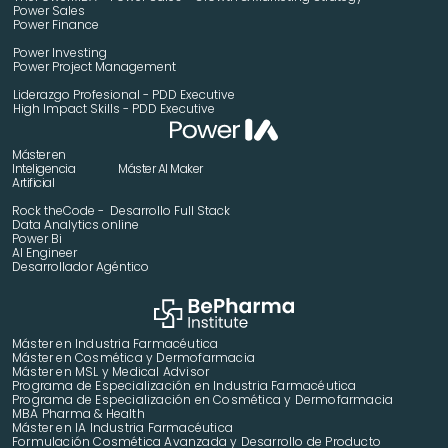
Power Sales
Power Finance
Power Investing
Power Project Management
Liderazgo Profesional - PDD Executive
High Impact Skills - PDD Executive
Máster en 
Inteligencia 
Máster AI Maker
Artificial
Rock theCode -  Desarrollo Full Stack
Data Analytics online
Power Bi
AI Engineer
Desarrollador Agéntico
Máster en Industria Farmacéutica
Máster en Cosmética y Dermofarmacia
Máster en MSL y Medical Advisor
Programa de Especialización en Industria Farmacéutica
Programa de Especialización en Cosmética y Dermofarmacia
MBA Pharma & Health
Máster en IA Industria Farmacéutica
Formulación Cosmética Avanzada y Desarrollo de Producto 