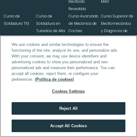
Electrodo 
MAG
Revestido
Curso de 
Curso de 
Curso Avanzado 
Curso Superior de 
Soldadura TIG
Soldadura en 
de Mecánica de 
Electromecánica 
Tuberías de Alta 
Coches
y Diagnosis de 
Presión
Vehículos
We use cookies and similar technologies to ensure the
Curso de 
functioning of the site, analyze its use, and personalize ads.
Fontanería y 
With your consent, we may use device identifiers and
Saneamiento
advertising cookies to show you personalized and non-
personalized ads and measure their performance. You can
accept all cookies, reject them, or configure your
preferences.
(Política de cookies)
Oposiciones 
Oposiciones 
Oposiciones 
Maestros Primaria
Maestros Infantil
Maestros Primaria 
Cookies Settings
Inglés
Reject All
Contacta con nosotros
Descubre el máster que mejor encaja contigo
Accept All Cookies
hola@thepower.education
HACER TEST
🇪🇸 +34 
621 227 416