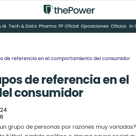
 IA
Tech & Data
Pharma
FP Oficial
Oposiciones
Oficios
 I
pos de referencia en el comportamiento del consumidor
upos de referencia en el 
el consumidor
024
26
 un grupo de personas por razones muy variadas? 