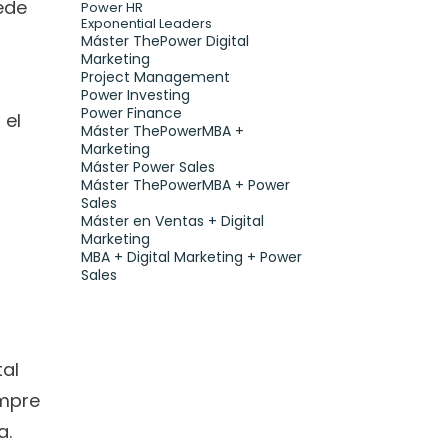
ede 
Power HR
Exponential Leaders
Máster ThePower Digital 
Marketing 
Project Management
Power Investing
Power Finance
el 
Máster ThePowerMBA + 
Marketing
Máster Power Sales
Máster ThePowerMBA + Power 
Sales
Máster en Ventas + Digital 
Marketing
MBA + Digital Marketing + Power 
Sales
La familia es el primer núcleo donde se forma una persona y juega un papel trascendental 
mpre 
a.