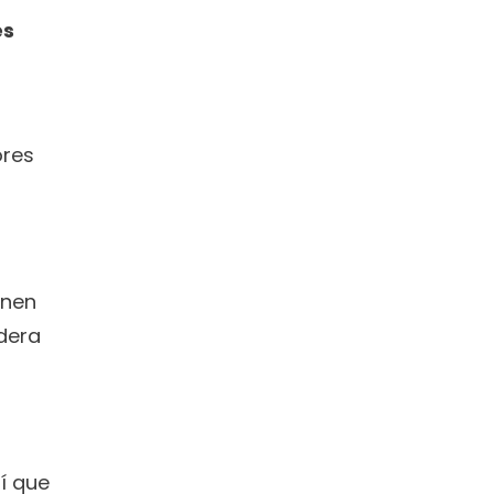
s 
res 
nen 
dera 
í que 