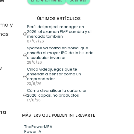
e 
Emprendimiento
Business
ÚLTIMOS ARTÍCULOS
mo y 
Perfil del project manager en 
2026: el examen PMP cambia y el 
mas 
mercado también
07/07/26
SpaceX ya cotiza en bolsa: qué 
enseña el mayor IPO de la historia 
a cualquier inversor
29/6/26
 
Cinco videojuegos que te 
enseñan a pensar como un 
emprendedor
23/6/26
Cómo diversificar la cartera en 
2026: capas, no productos
17/6/26
na 
MÁSTERS QUE PUEDEN INTERESARTE
ThePowerMBA
Power IA