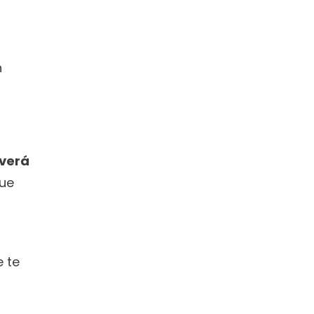
 
verá 
ue 
 te 