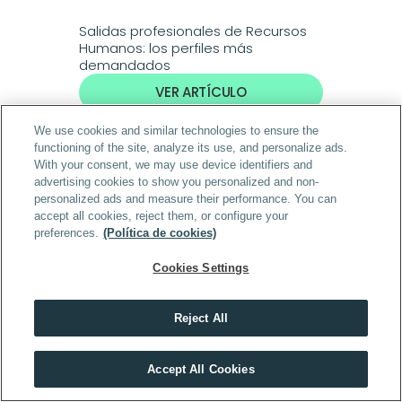
Salidas profesionales de Recursos 
Humanos: los perfiles más 
demandados
VER ARTÍCULO
We use cookies and similar technologies to ensure the
Business
functioning of the site, analyze its use, and personalize ads.
With your consent, we may use device identifiers and
advertising cookies to show you personalized and non-
personalized ads and measure their performance. You can
accept all cookies, reject them, or configure your
preferences.
(Política de cookies)
Cookies Settings
Reject All
Día de las PYMEs: el motor invisible 
que mueve la economía española
Descubre el máster que mejor encaja contigo
Accept All Cookies
VER ARTÍCULO
HACER TEST