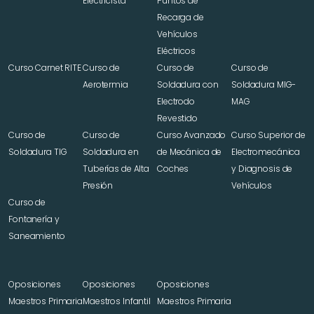
Electricista
Puntos de 
Recarga de 
Vehículos 
Eléctricos
Curso Carnet RITE
Curso de 
Curso de 
Curso de 
Aerotermia
Soldadura con 
Soldadura MIG-
Electrodo 
MAG
Revestido
Curso de 
Curso de 
Curso Avanzado 
Curso Superior de 
Soldadura TIG
Soldadura en 
de Mecánica de 
Electromecánica 
Tuberías de Alta 
Coches
y Diagnosis de 
Presión
Vehículos
Curso de 
Fontanería y 
Saneamiento
Oposiciones 
Oposiciones 
Oposiciones 
Maestros Primaria
Maestros Infantil
Maestros Primaria 