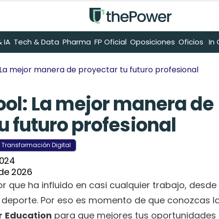
 IA
Tech & Data
Pharma
FP Oficial
Oposiciones
Oficios
 I
 La mejor manera de proyectar tu futuro profesional
ool: La mejor manera de 
u futuro profesional
Transformación Digital
2024
 de 2026
tor que ha influido en casi cualquier trabajo, desde 
el deporte. Por eso es momento de que conozcas la
r
Education
 para que mejores tus oportunidades 