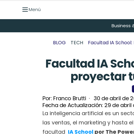
Menú
Menú
Business &
BLOG
TECH
Facultad IA School:
Facultad IA Sch
proyectar t
Por: 
Franco Brutti
  ·   
30 de abril de 
Fecha de Actualización: 
29 de abril
La inteligencia artificial es un sec
las ventas, el marketing y hasta 
facultad 
IA School
 por The Powe