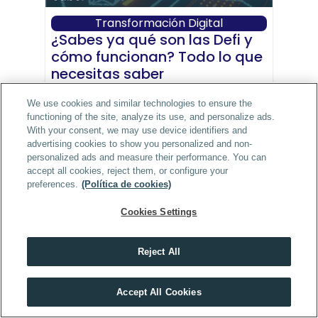
Transformación Digital
¿Sabes ya qué son las Defi y 
cómo funcionan? Todo lo que 
necesitas saber
Las Defi las definimos como un 
We use cookies and similar technologies to ensure the
ecosistema financiero que se 
functioning of the site, analyze its use, and personalize ads.
desarrolló en base a la cadena de 
With your consent, we may use device identifiers and
bloques. !Acompáñanos a 
advertising cookies to show you personalized and non-
descubrirlas!
personalized ads and measure their performance. You can
accept all cookies, reject them, or configure your
Ver artículo
preferences.
(Política de cookies)
Cookies Settings
Reject All
Escuelas, programas y másteres del grupo 
En tech, quien no se forma cada año, se queda atrás
ThePower Education
Accept All Cookies
ThePowerMBA
VER MÁSTERS TECH
ThePowerMBA + Power Sales