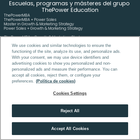
Escuelas, programas y másteres del grupo 
ThePower Education
ThePowerMBA
ThePowerMBA + Power Sales
Master in Growth & Marketing Strategy 
Power Sales + Growth & Marketing Strategy 
ThePowerMBA + Growth & Marketing Strategy 
ThePowerMBA + Power Sales + Growth & Marketing Strategy 
We use cookies and similar technologies to ensure the
Power Sales
Power Finance
functioning of the site, analyze its use, and personalize ads.
With your consent, we may use device identifiers and
Power Investing
Power Project Management
advertising cookies to show you personalized and non-
personalized ads and measure their performance. You can
Liderazgo Profesional - PDD Executive
accept all cookies, reject them, or configure your
High Impact Skills - PDD Executive
preferences.
(Política de cookies)
Máster en 
Cookies Settings
Inteligencia 
Máster AI Maker
Artificial
Rock theCode -  Desarrollo Full Stack
Reject All
Data Analytics online
Power Bi
AI Engineer
Descubre el máster que mejor encaja contigo
Desarrollador Agéntico
Accept All Cookies
HACER TEST