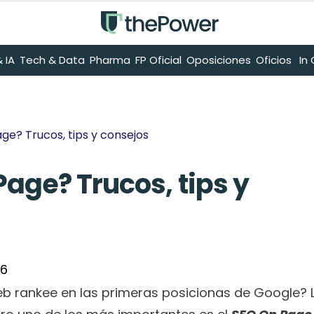
 IA
Tech & Data
Pharma
FP Oficial
Oposiciones
Oficios
 I
ge? Trucos, tips y consejos
age? Trucos, tips y 
26
eb rankee en las primeras posicionas de Google? L