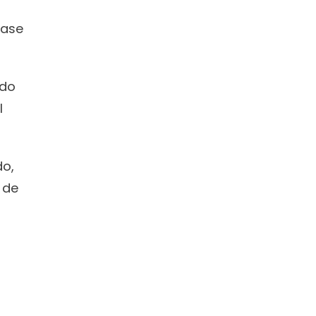
ase 
do 
 
o, 
 
de 