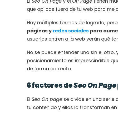
El
 Seo On Page 
y el
 Off Page
 tienen mu
que aplicas fuera de tu web para mejo
Hay múltiples formas de lograrlo, per
páginas y
 redes sociales
 para aument
usuarios entren a la web verán qué ta
No se puede entender uno sin el otro, y
posicionamiento es imprescindible qu
de forma correcta.
6 factores de 
Seo On Page
El 
Seo On page 
se divide en una serie 
tu contenido y ellos lo transforman en