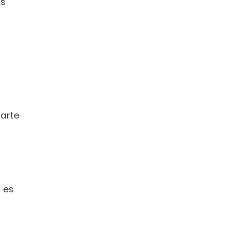
s 
arte 
 es 