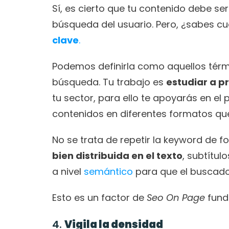
Sí, es cierto que tu contenido debe se
búsqueda del usuario. Pero, ¿sabes cuá
clave
.
Podemos definirla como aquellos térmi
búsqueda. Tu trabajo es 
estudiar a p
tu sector, para ello te apoyarás en el
contenidos en diferentes formatos que
No se trata de repetir la keyword de f
bien distribuida en el texto
, subtítul
a nivel
 semántico
 para que el buscado
Esto es un factor de 
Seo On Page
 fun
4. 
Vigila la densidad