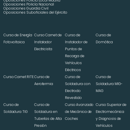
Oposiciones Policía Local Madrid
Oposiciones Policía Nacional
Oposiciones Guardia Civil
Oposiciones Suboficiales del Ejército
Curso de Energía 
Curso Carnet de 
Curso de 
Curso de 
Fotovoltaica
Instalador 
Instalador de 
Domótica
Electricista
Puntos de 
Recarga de 
Vehículos 
Eléctricos
Curso Carnet RITE
Curso de 
Curso de 
Curso de 
Aerotermia
Soldadura con 
Soldadura MIG-
Electrodo 
MAG
Revestido
Curso de 
Curso de 
Curso Avanzado 
Curso Superior de 
Soldadura TIG
Soldadura en 
de Mecánica de 
Electromecánica 
Tuberías de Alta 
Coches
y Diagnosis de 
Presión
Vehículos