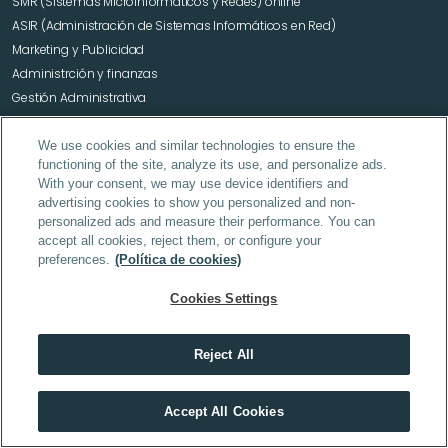
SMR (Sistemas Microinformáticos y Redes) online
ASIR (Administración de Sistemas Informáticos en Red)
Marketing y Publicidad 
Administrción y finanzas
Gestión Administrativa
We use cookies and similar technologies to ensure the
functioning of the site, analyze its use, and personalize ads.
With your consent, we may use device identifiers and
Grado Superior en Higiene Bucodental
advertising cookies to show you personalized and non-
Grado Superior en Prótesis Dental
personalized ads and measure their performance. You can
accept all cookies, reject them, or configure your
preferences.
(Política de cookies)
Cookies Settings
Laboratorio Clínico y Biomédico
Emergencias Sanitarias
Dietética
Auxiliar de Enfermería
Reject All
Farmacia y Parafarmacia
Descubre el máster que mejor encaja contigo
Accept All Cookies
HACER TEST
Oposiciones Justicia