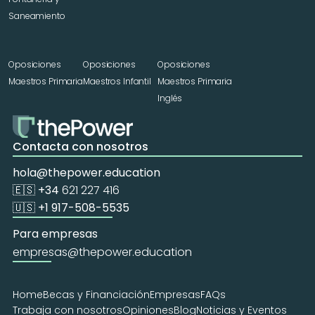
Saneamiento
Oposiciones 
Oposiciones 
Oposiciones 
Maestros Primaria
Maestros Infantil
Maestros Primaria 
Inglés
Contacta con nosotros
hola@thepower.education
🇪🇸 +34 
621 227 416
🇺🇸 +1 917-508-5535
Para empresas
empresas@thepower.education
Home
Becas y Financiación
Empresas
FAQs
Trabaja con nosotros
Opiniones
Blog
Noticias y Eventos