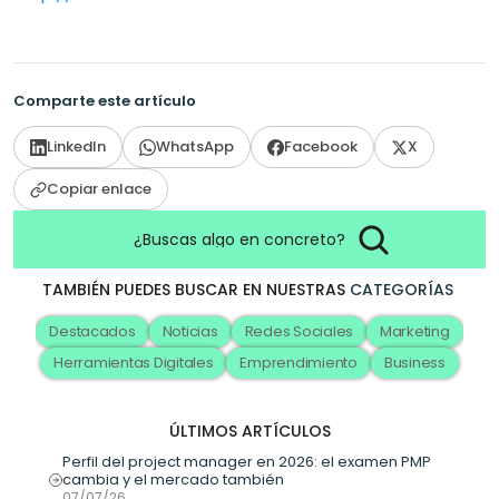
Comparte este artículo
LinkedIn
WhatsApp
Facebook
X
Copiar enlace
¿Buscas algo en concreto?
TAMBIÉN PUEDES BUSCAR EN NUESTRAS
CATEGORÍAS
Destacados
Noticias
Redes Sociales
Marketing
Herramientas Digitales
Emprendimiento
Business
ÚLTIMOS ARTÍCULOS
Perfil del project manager en 2026: el examen PMP 
cambia y el mercado también
07/07/26