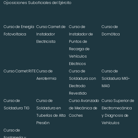
Oposiciones Suboficiales del Ejército
Curso de Energía 
Curso Carnet de 
Curso de 
Curso de 
Fotovoltaica
Instalador 
Instalador de 
Domótica
Electricista
Puntos de 
Recarga de 
Vehículos 
Eléctricos
Curso Carnet RITE
Curso de 
Curso de 
Curso de 
Aerotermia
Soldadura con 
Soldadura MIG-
Electrodo 
MAG
Revestido
Curso de 
Curso de 
Curso Avanzado 
Curso Superior de 
Soldadura TIG
Soldadura en 
de Mecánica de 
Electromecánica 
Tuberías de Alta 
Coches
y Diagnosis de 
Presión
Vehículos
Curso de 
Fontanería y 