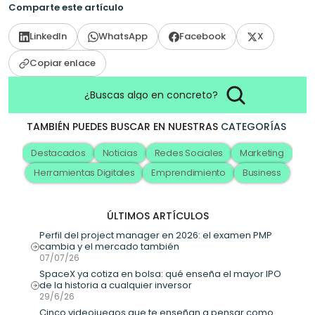
Comparte este artículo
LinkedIn
WhatsApp
Facebook
X
Copiar enlace
¿Buscas algo en concreto?
TAMBIÉN PUEDES BUSCAR EN NUESTRAS
CATEGORÍAS
Destacados
Noticias
Redes Sociales
Marketing
Herramientas Digitales
Emprendimiento
Business
ÚLTIMOS ARTÍCULOS
Perfil del project manager en 2026: el examen PMP 
cambia y el mercado también
07/07/26
SpaceX ya cotiza en bolsa: qué enseña el mayor IPO 
de la historia a cualquier inversor
29/6/26
Cinco videojuegos que te enseñan a pensar como 