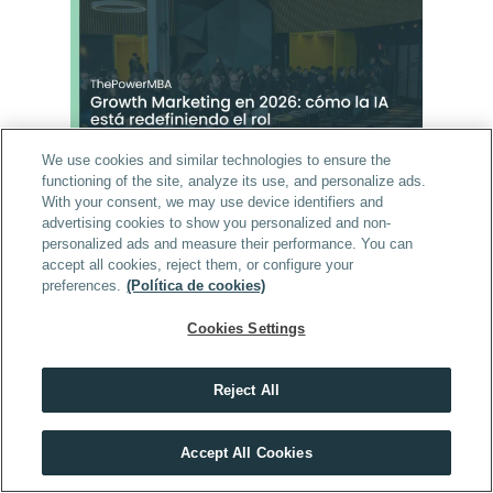
We use cookies and similar technologies to ensure the
functioning of the site, analyze its use, and personalize ads.
With your consent, we may use device identifiers and
Growth Marketing en 2026: qué es y 
advertising cookies to show you personalized and non-
cómo la IA está redefiniendo el rol
personalized ads and measure their performance. You can
VER ARTÍCULO
accept all cookies, reject them, or configure your
preferences.
(Política de cookies)
Cookies Settings
Marketing
Reject All
Descubre el máster que mejor encaja contigo
Accept All Cookies
HACER TEST