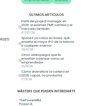
Emprendimiento
Business
ÚLTIMOS ARTÍCULOS
Perfil del project manager en 
2026: el examen PMP cambia y el 
mercado también
07/07/26
SpaceX ya cotiza en bolsa: qué 
lazo 
enseña el mayor IPO de la historia 
a cualquier inversor
29/6/26
Cinco videojuegos que te 
enseñan a pensar como un 
emprendedor
23/6/26
Cómo diversificar la cartera en 
2026: capas, no productos
17/6/26
MÁSTERS QUE PUEDEN INTERESARTE
ThePowerMBA
Power IA