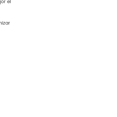
r el 
izar 