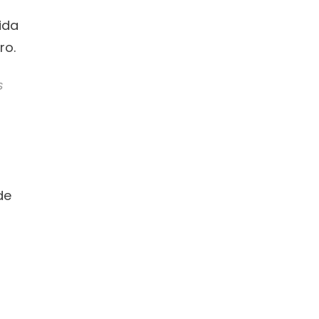
da 
ro.
 
e 