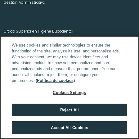
Gestión Administrativa
Grado Superior en Higiene Bucodental
Grado Superior en Prótesis Dental
We use cookies and similar technologies to ensure the
functioning of the site, analyze its use, and personalize ads.
With your consent, we may use device identifiers and
advertising cookies to show you personalized and non-
Laboratorio Clínico y Biomédico
personalized ads and measure their performance. You can
Emergencias Sanitarias
Dietética
accept all cookies, reject them, or configure your
Auxiliar de Enfermería
preferences.
(Política de cookies)
Farmacia y Parafarmacia
Cookies Settings
Oposiciones Justicia
Reject All
Oposiciones Auxilio Judicial
Oposiciones Tramitación Procesal
Oposiciones Gestión Procesal
Descubre el máster que mejor encaja contigo
Accept All Cookies
Oposiciones Administración
HACER TEST
Auxiliar y Administrativo del Estado
Administrativo de la Seguridad Social