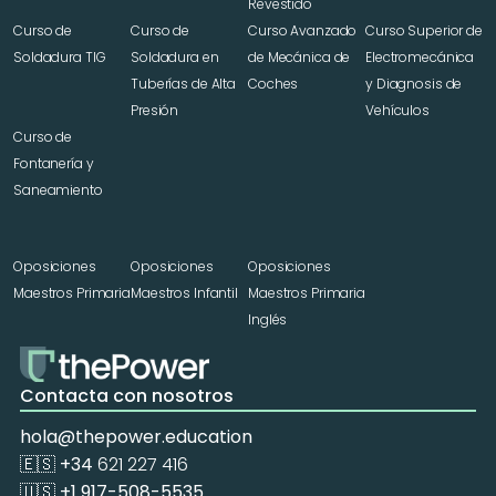
Revestido
Curso de 
Curso de 
Curso Avanzado 
Curso Superior de 
Soldadura TIG
Soldadura en 
de Mecánica de 
Electromecánica 
Tuberías de Alta 
Coches
y Diagnosis de 
Presión
Vehículos
Curso de 
Fontanería y 
Saneamiento
Oposiciones 
Oposiciones 
Oposiciones 
Maestros Primaria
Maestros Infantil
Maestros Primaria 
Inglés
Contacta con nosotros
hola@thepower.education
🇪🇸 +34 
621 227 416
🇺🇸 +1 917-508-5535