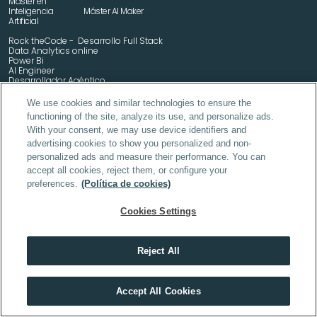
Máster en 
Inteligencia 
Máster AI Maker
Artificial
Rock theCode -  Desarrollo Full Stack
Data Analytics online
Power Bi
AI Engineer
Desarrollador Agéntico
We use cookies and similar technologies to ensure the
functioning of the site, analyze its use, and personalize ads.
With your consent, we may use device identifiers and
Máster en Industria Farmacéutica
advertising cookies to show you personalized and non-
Máster en Cosmética y Dermofarmacia
Máster en MSL y Medical Advisor
personalized ads and measure their performance. You can
Programa de Especialización en Industria Farmacéutica
accept all cookies, reject them, or configure your
Programa de Especialización en Cosmética y Dermofarmacia
preferences.
(Política de cookies)
MBA Pharma & Health
Máster en IA Industria Farmacéutica
Formulación Cosmética Avanzada y Desarrollo de Producto 
Cookies Settings
Digitalización, Robótica e IA en la Oficina de Farmacia
Reject All
Descubre el máster que mejor encaja contigo
DAM (Desarrollo de Aplicaciones Multiplataforma) online
Accept All Cookies
HACER TEST
DAW (Desarrollo de Aplicaciones Web) online