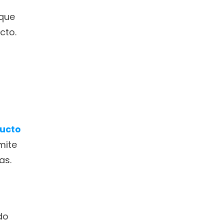
que 
to. 
ucto 
ite 
s. 
Antes de enviar tu MVP debes considerar que el público al que te diriges es el denominado 