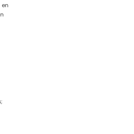
 en 
n 
 