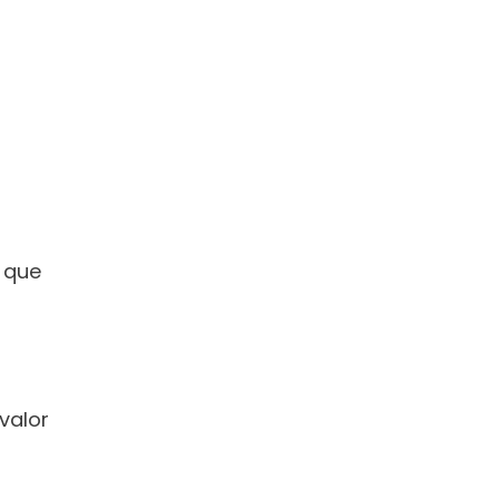
que 
alor 