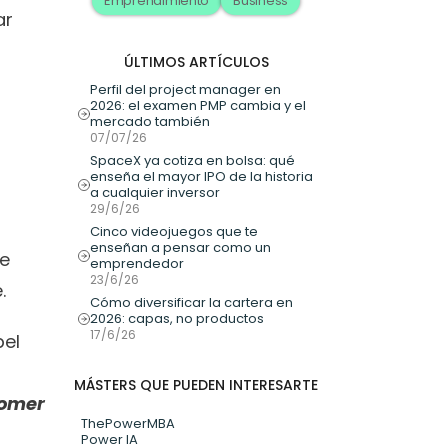
Emprendimiento
Business
r 
ÚLTIMOS ARTÍCULOS
Perfil del project manager en 
2026: el examen PMP cambia y el 
mercado también
07/07/26
SpaceX ya cotiza en bolsa: qué 
enseña el mayor IPO de la historia 
a cualquier inversor
29/6/26
Cinco videojuegos que te 
enseñan a pensar como un 
e 
emprendedor
23/6/26
.
Cómo diversificar la cartera en 
2026: capas, no productos
17/6/26
el 
MÁSTERS QUE PUEDEN INTERESARTE
omer 
ThePowerMBA
Power IA