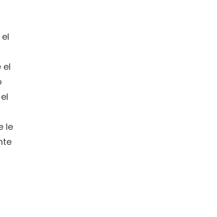
el 
el 
 
l 
le 
te 