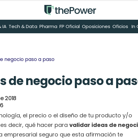
 IA
Tech & Data
Pharma
FP Oficial
Oposiciones
Oficios
 I
de negocio paso a paso
s de negocio paso a pa
e 2018
26
ología, el precio o el diseño de tu producto y/o 
es decir, qué hacer para 
validar ideas de negoc
a empresarial seguro que esta afirmación te 