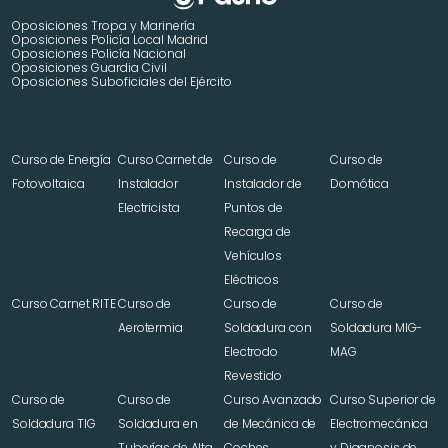
Oposiciones Tropa y Marinería
Oposiciones Policía Local Madrid
Oposiciones Policía Nacional
Oposiciones Guardia Civil
Oposiciones Suboficiales del Ejército
Curso de Energía 
Curso Carnet de 
Curso de 
Curso de 
Fotovoltaica
Instalador 
Instalador de 
Domótica
Electricista
Puntos de 
Recarga de 
Vehículos 
Eléctricos
Curso Carnet RITE
Curso de 
Curso de 
Curso de 
Aerotermia
Soldadura con 
Soldadura MIG-
Electrodo 
MAG
Revestido
Curso de 
Curso de 
Curso Avanzado 
Curso Superior de 
Soldadura TIG
Soldadura en 
de Mecánica de 
Electromecánica 
Tuberías de Alta 
Coches
y Diagnosis de 