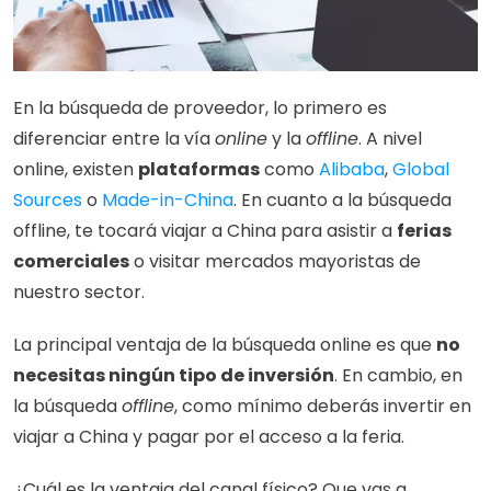
En la búsqueda de proveedor, lo primero es 
diferenciar entre la vía 
online
 y la 
offline
. A nivel 
online, existen 
plataformas
 como 
Alibaba
, 
Global 
Sources
 o 
Made-in-China
. En cuanto a la búsqueda 
offline, te tocará viajar a China para asistir a 
ferias 
comerciales
 o visitar mercados mayoristas de 
nuestro sector.
La principal ventaja de la búsqueda online es que 
no 
necesitas ningún tipo de inversión
. En cambio, en 
la búsqueda 
offline
, como mínimo deberás invertir en 
viajar a China y pagar por el acceso a la feria. 
¿Cuál es la ventaja del canal físico? Que vas a 